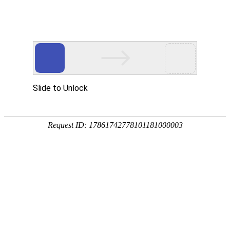
剪子股老街（网红菜市场）社区微更
1. 您的身份是
附近居民
游客
徐州本地非附近居民
其他（大学生等）
2. 您在该社区居住/访问的频率是
每天
每周几次
每月几次
很少/第一次
3. 您每次到访剪子股老街的停留时长大概是？
1小时以内
1-3小时
3-5小时
半天以上
4. 您到访剪子股老街（网红菜市场）的同行者是？（多选）
独自前往
家人/亲戚