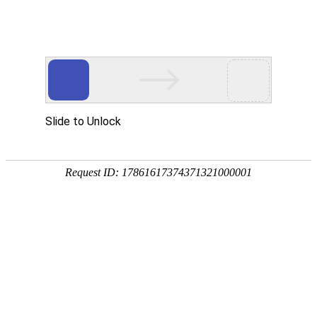
中秋节儿童绘本市场调查问卷
您好！我们正在进行一项关于中秋节儿童绘本市场的调查，旨在了解目标
有数据仅用于研究分析，我们将严格保密。感谢您的支持与参与！
1. 您与被调查儿童的关系
父母
祖父母/外祖父母
其他亲属
教师
其他
2. 被调查儿童的年龄段
3-4岁（幼儿园小班）
5-6岁（幼儿园中大班）
7-8岁（小学一二年级）
9-10岁（小学三四年级）
11-12岁（小学五六年级）
3. 您是否为孩子购买过中秋节主题的儿童绘本
是
否
4. 您通常通过哪些渠道购买儿童绘本