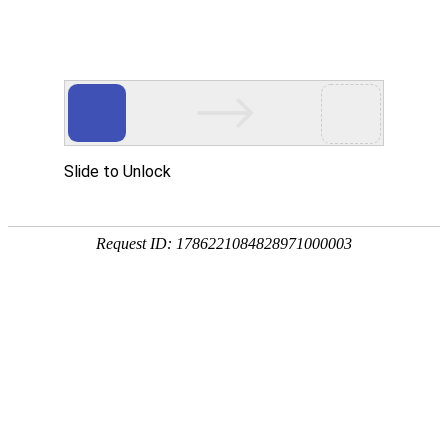
2026年5月综合科业务学习考试\n
欢迎参加本次PICC维护护理知识考试，请认真作答以下题目。
1. 基本信息：
姓名：
科室：
一、单项选择题（每题5分，共25分）
2. PICC导管冲管时，应使用哪种浓度的生理盐水
0.9%氯化钠溶液
5%葡萄糖溶液
10%葡萄糖溶液
灭菌注射用水
3. PICC维护中，更换透明敷料的频率通常为
每24小时
每3-7天
每2周
每月