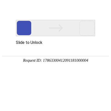
云鹤镇社区卫生服务中心新进职工
欢迎参加本次安全生产岗前培训考试，本次考试旨在考察您对医院安全
1. 基本信息：
姓名：
部门：
一、单选题（每题5分，共10题）
2. 在医院内发现火灾隐患时，应首先向谁报告？
科室主任
护士长
医院安全管理部门
立即拨打119
3. 医疗废物应投入哪种颜色的专用收集容器？
黑色
红色
黄色
蓝色