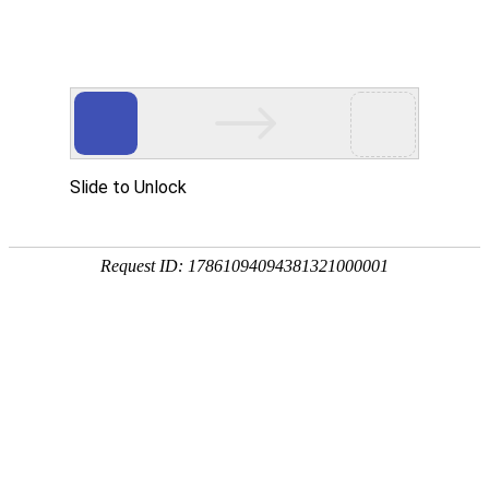
客户服务满意度调查问卷Ⅱ
尊敬的顾客，您好！为持续优化产品品质、提升客户服务体验，我们诚
店铺服务与产品优化，感谢您的支持与配合！
请根据您的真实购物、产品使用及客服沟通体验，如实选择评分及选项
一、基础信息调研
1.
您本次购物的整体体验感受（单选）
非常满意
比较满意
一般
不太满意
非常不满意
2.
您选择本店购物的主要原因（可多选）
产品口碑好、品质靠谱
客服服务态度好、专业度高
性价比高
店铺活动优惠
老客户回购、信任店铺
二、产品满意度打分调研