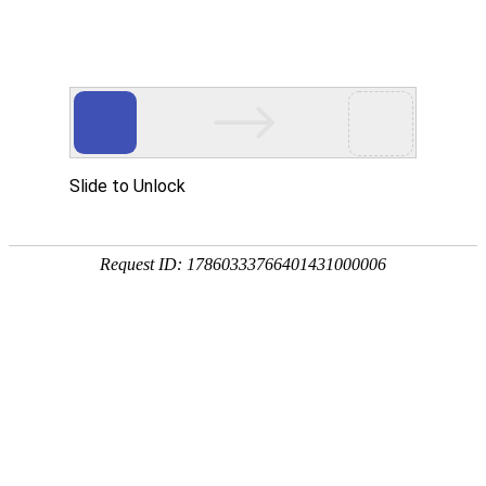
国家医师资格考试中医类别实践技
欢迎参加本次保密员培训考核，请认真阅读题目并选择正确答案。
1. 基本信息：
姓名：
单位：
一、判断题（每题6分，共30分）
2. 安全保密是医师资格考试的根本和生命线，要做好安全保密教育
对
错
3. 考区（考点）留存备查考试材料包括考试期间所用的《第一考站
对
错
4. 医师资格考试是《执业医师法》赋予的医师准入制度，对于维护
对
错