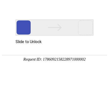
好车新人培训业务知识考试
您的姓名：
一、单选题（共9题，每题3分，共27分）
1、关于YK01好车贷的车辆要求，以下说法正确的是（）。
A、燃油车1.5万以上可以准入
B、纯电车评估价2.5万以上可以准入
C、燃油车公里数超过20万公里，无法准入
D、所有车型均可准入
2、下列符合YK01好车贷进件条件的是（）
A、川U车辆
B、客户车辆有大事故，发动机都有更换过
C、客户在去年12万全款非运营性质的燃油车
D、按揭已结清的评估价6万的货车
3、下列可以做的车型，初步可以判断的有（）
A、三轮车
B、摩托车
C、货车
D、非运营性质的蓝牌私家车