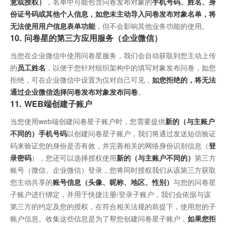
意或授权）
，名单中可能包含问卷发布对象的
手机号码、姓名、身
份证号码或其他个人信息，如您未主动导入问卷发布对象名单，将
无法使用用户信息表单功能
，但不会影响其他业务功能的使用。
10. 问卷星的第三方应用服务（企业微信）
当您在企业微信中使用问卷星服务，我们会自动获取到您主动上传
的
员工姓名
，以便于您针对组织架构中的填写对象发布问卷，如您
拒绝，可在企业微信中设置为仅对自己可见，
如您拒绝的，将无法
通过企业微信选择问卷发布对象发布问卷
。
11. WEB端创建子账户
当您使用web端创建问卷星子账户时，您需要提供
新的（与主账户
不同的）手机号码
以创建问卷星子账户，我们将通过发送短信验证
码来验证您的身份是否有效，并完善相关的网络身份识别信息（
登
录密码
），您还可以选择授权使用
新的（与主账户不同的）
第三方
账号（微信、企业微信）登录，您将同时授权我们从该第三方获取
您主动共享的
账号信息（头像、昵称、地区、性别）
与您的问卷星
子账户进行绑定，并用于快捷注册/登录子账户，我们会依据与该
第三方的约定及您的授权，在符合相关法规的前提下，使用您的子
账户信息。收集这些信息是为了帮您创建问卷星子账户，
如果您拒