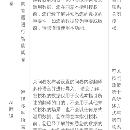
卷
简
滥用数据。您在同意本指引授权
联系
答
前，您已经了解并知悉您的数据的
关闭
题
重要性，如您的数据较为重要或敏
授
进
感，请您谨慎使用本功能。
权。
行
智
能
阅
卷
可以
按照
为问卷发布者设置的问卷内容翻译
政策
多种语言并进行导入。 请您了解，
翻
第十
您授权的数据仅用于实现本指引所
译
条所
AI
述的翻译的目的，不会用于其他未
多
述方
翻
经授权的场景，也不会以任何形式
种
式与
译
滥用数据。您在同意本指引授权
语
我们
前，您已经了解并知悉您的数据的
言
联系