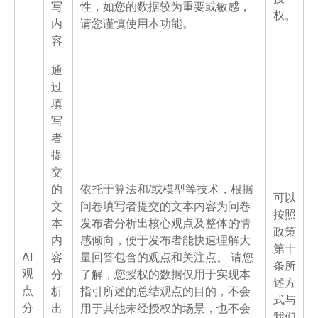
写
性，如您的数据较为重要或敏感，
权。
内
请您谨慎使用本功能。
容
通
过
填
写
者
提
交
的
依托于算法和/或模型等技术，根据
可以
文
问卷填写者提交的文本内容为问卷
按照
本
发布者分析出核心观点及整体的情
政策
内
感倾向，便于发布者能快速理解大
第十
AI
容
量回答包含的观点和关注点。 请您
条所
观
分
了解，您授权的数据仅用于实现本
述方
点
析
指引所述的总结观点的目的，不会
式与
分
出
用于其他未经授权的场景，也不会
我们