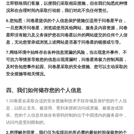
立即联络我们客服，以便我们采取相应措施，但在我们知悉此种情
况和在合理时间内采取行动前，我们对此不负任何责任。
6.您知悉：问卷星提供的个人信息保护措施仅适用于问卷星平台，
一旦您离开问卷星，浏览或使用其他网站、服务及内容资源，问卷
星即没有能力及义务保护您在问卷星以外的网站提交的任何个人信
息，无论您登录或浏览上述网站是否基于问卷星的链接或引导。
7.网络环境中始终存在各种信息泄漏的风险，当出现意外事件、不
可抗力等情形导致您的信息出现泄漏时，问卷星将极力控制局面，
及时告知您事件起因、问卷星采取的安全措施、您可以主动采取的
安全措施等相关情况。
四、我们如何储存您的个人信息
1.问卷星会采取合适的安全措施和技术手段存储及保护您的个人信
息，以防止丢失、被误用、受到未授权访问或泄漏、被篡改或毁
坏。您的个人信息存放在有密码控制的位于中国境内的服务器中，
访问均是受到限制的。
2.您理解并同意，我们仅为实现目的所必需的最短时间保留您的个