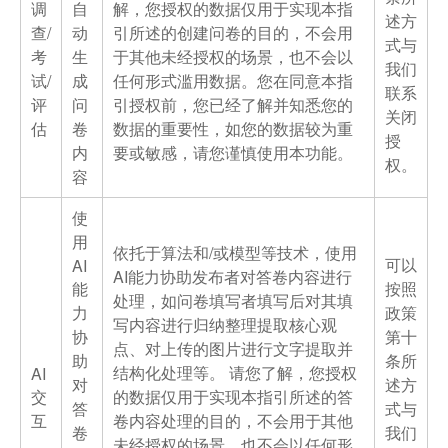
调
自
解，您授权的数据仅用于实现本指
述方
查/
动
引所述的创建问卷的目的，不会用
式与
考
生
于其他未经授权的场景，也不会以
我们
试/
成
任何形式滥用数据。您在同意本指
联系
评
问
引授权前，您已经了解并知悉您的
关闭
估
卷
数据的重要性，如您的数据较为重
授
内
要或敏感，请您谨慎使用本功能。
权。
容
使
用
依托于算法和/或模型等技术，使用
可以
AI
AI能力协助发布者对答卷内容进行
能
按照
处理，如问卷填写者填写后对其填
力
政策
写内容进行归纳整理提取核心观
协
第十
点、对上传的图片进行文字提取并
助
条所
结构化处理等。 请您了解，您授权
AI
对
述方
交
的数据仅用于实现本指引所述的答
答
式与
互
卷内容处理的目的，不会用于其他
卷
我们
未经授权的场景，也不会以任何形