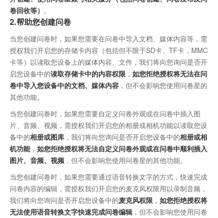
卷回收等）
。
2.帮助您创建问卷
当您创建问卷时，如果您需要在问卷中导入文档、媒体内容等，需
授权我们开启您的存储卡内容（包括但不限于SD卡、TF卡，MMC
卡等）以读取您设备上的媒体内容、文件，我们将向您询问是否开
启您设备中的
读取存储卡中的内容权限
，
如您拒绝授权将无法在问
卷中导入您设备中的文档、媒体内容
，但不会影响您使用问卷星的
其他功能。
当您创建问卷时，如果您需要自定义问卷外观或在问卷中插入图
片、音频、视频，需授权我们开启您的相册或相机功能以读取您设
备中的
相册或图库
，我们将向您询问是否开启您设备中的
相册或相
机功能
，
如您拒绝授权将无法自定义问卷外观或在问卷中顺利插入
图片、音频、视频
，但不会影响您使用问卷星的其他功能。
当您创建问卷时，如果您需要通过语音转换文字的方式，快速完成
问卷内容的编辑，需授权我们开启您的麦克风权限用以录制音频，
我们将向您询问是否开启您设备中的
麦克风权限
，
如您拒绝授权将
无法使用语音转换文字快速完成问卷编辑
，但不会影响您使用问卷