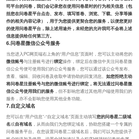
司平台的问卷，我们会记录您在使用问卷星时的行为相关信息（包
括您在问卷星平台点击、发布、填写答卷、浏览、下载、分享等操
作的相关内容记录），用于为您提供更契合您的服务，以便您更好
的使用问卷星平台，除上述用途外，未经您的允许我司不会将上述
信息提供给任何第三方。
6.问卷星微信公众号服务
当您进入PC网页端右上角的“用户信息”页面时，您可以主动将您的
微信账号
与注册账号进行
绑定
操作，绑定后在微信中关注问卷星微
信公众号便可使用我们的公众号服务，您可以通过该公众号发布、
查看、编辑、回收问卷及收取申请协助的回复消息。
如您拒绝主动
将问卷星注册账号与您的微信账号进行绑定，将无法通过问卷星微
信公众号使用我们的服务
，但不影响您通过其他用户端使用我们的
服务，亦不会影响您使用其他业务功能。
7.自定义域名
您可以在“用户信息”-“自定义域名”页面主动填写
您的问卷星二级域
名
或
自有域名
，从而由我们为您绑定域名，协助您搭建一个专属的
问卷服务平台。在您设置问卷星二级域名后，我们可以为您提供子
账户的添加及使用、设置全球加速以及小程序H5跳转问卷的专属