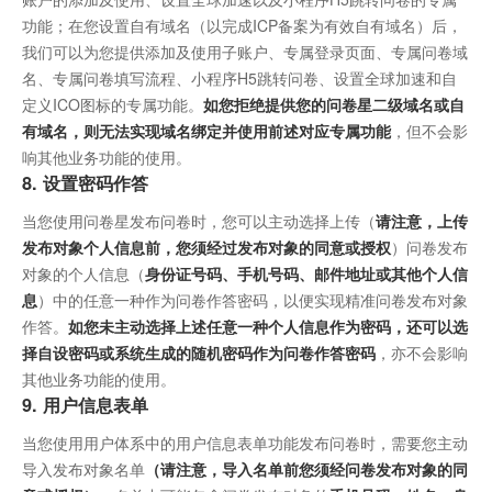
功能；在您设置自有域名（以完成ICP备案为有效自有域名）后，
我们可以为您提供添加及使用子账户、专属登录页面、专属问卷域
名、专属问卷填写流程、小程序H5跳转问卷、设置全球加速和自
定义ICO图标的专属功能。
如您拒绝提供您的问卷星二级域名或自
有域名，则无法实现域名绑定并使用前述对应专属功能
，但不会影
响其他业务功能的使用。
8. 设置密码作答
当您使用问卷星发布问卷时，您可以主动选择上传（
请注意，上传
发布对象个人信息前，您须经过发布对象的同意或授权
）问卷发布
对象的个人信息（
身份证号码、手机号码、邮件地址或其他个人信
息
）中的任意一种作为问卷作答密码，以便实现精准问卷发布对象
作答。
如您未主动选择上述任意一种个人信息作为密码，还可以选
择自设密码或系统生成的随机密码作为问卷作答密码
，亦不会影响
其他业务功能的使用。
9. 用户信息表单
当您使用用户体系中的用户信息表单功能发布问卷时，需要您主动
导入发布对象名单
（请注意，导入名单前您须经问卷发布对象的同