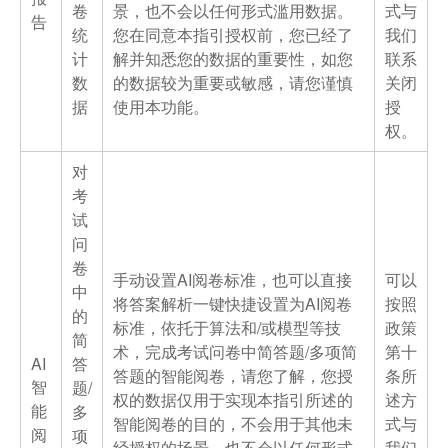
卷
景，也不会以任何形式滥用数据。
式与
告
统
您在同意本指引授权前，您已经了
我们
计
解并知悉您的数据的重要性，如您
联系
数
的数据较为重要或敏感，请您谨慎
关闭
据
使用本功能。
授
权。
对
考
试
问
卷
手动设置AI阅卷标准，也可以直接
可以
中
将答案解析一键快捷设置为AI阅卷
按照
的
标准，依托于算法和/或模型等技
政策
简
术，完成考试问卷中简答题/多项简
第十
AI
答
答题的智能阅卷，请您了解，您授
条所
智
题/
权的数据仅用于实现本指引所述的
述方
能
多
智能阅卷的目的，不会用于其他未
式与
阅
项
经授权的场景，也不会以任何形式
我们