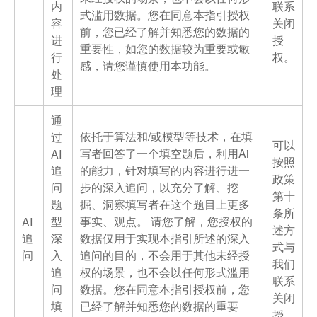
内
联系
式滥用数据。您在同意本指引授权
容
关闭
前，您已经了解并知悉您的数据的
进
授
重要性，如您的数据较为重要或敏
行
权。
感，请您谨慎使用本功能。
处
理
通
依托于算法和/或模型等技术，在填
过
可以
写者回答了一个填空题后，利用Ai
AI
按照
追
的能力，针对填写的内容进行进一
政策
问
步的深入追问，以充分了解、挖
第十
题
掘、洞察填写者在这个题目上更多
条所
型
事实、观点。 请您了解，您授权的
AI
述方
追
深
数据仅用于实现本指引所述的深入
式与
问
入
追问的目的，不会用于其他未经授
我们
追
权的场景，也不会以任何形式滥用
联系
问
数据。您在同意本指引授权前，您
关闭
填
已经了解并知悉您的数据的重要
授