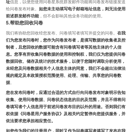
址
信息，以便您使用问卷星系统群发邮件功能将问卷发布链接发送
给问卷发布对象。
如您未主动填写电子邮箱地址信息，则无法使用
前述群发邮件功能
，但不会影响其他业务功能的使用。
5.帮助您回收问卷
我们将协助您回收经您发布、问卷填写者填写并提交的问卷。
在我
们为您发布问卷时，您作为问卷发布者，是填写数据的收集者及控
制者，且您回收的数据可能含有问卷填写者等其他主体的个人信
息。您享有所收集问卷数据的使用和控制权，我们仅为您提供问卷
数据回收、储存及统计的技术服务，以便于您随时调取分析使用，
未经您及问卷数据相关个人信息主体的同意，我们不会超出法律法
规的规定及本政策授权范围使用、处理、传输、共享您的问卷数
据
。
您在发布问卷时，应通过合适的方式自行向问卷发布对象明示告知
收集、使用问卷数据、问卷状态信息的目的及范围，并且不得将问
卷填写者个人信息用于前述问卷发布目的以外的用途。否则我们有
权依据《问卷星用户服务协议》及相关约定暂停向您提供服务，并
依法要求您承担相应责任。
如您作为我们的注册用户，同时又作为问卷填写者填写了发布在我