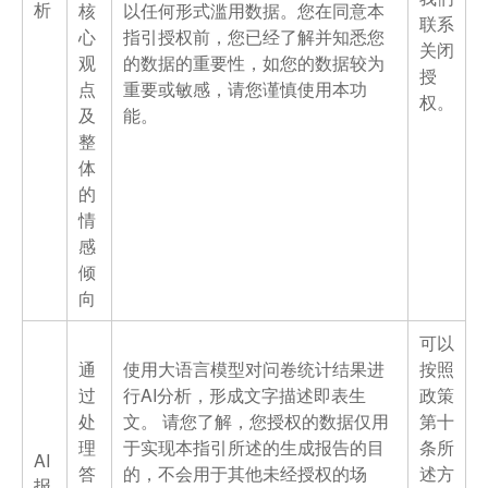
析
核
以任何形式滥用数据。您在同意本
联系
心
指引授权前，您已经了解并知悉您
关闭
观
的数据的重要性，如您的数据较为
授
点
重要或敏感，请您谨慎使用本功
权。
及
能。
整
体
的
情
感
倾
向
可以
通
使用大语言模型对问卷统计结果进
按照
过
行AI分析，形成文字描述即表生
政策
处
文。 请您了解，您授权的数据仅用
第十
理
于实现本指引所述的生成报告的目
条所
AI
答
的，不会用于其他未经授权的场
述方
报