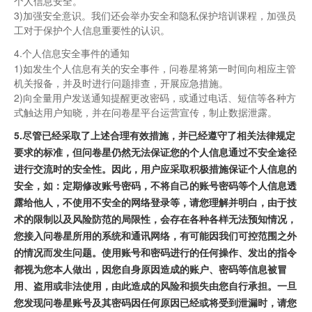
个人信息安全。
3)加强安全意识。我们还会举办安全和隐私保护培训课程，加强员
工对于保护个人信息重要性的认识。
4.个人信息安全事件的通知
1)如发生个人信息有关的安全事件，问卷星将第一时间向相应主管
机关报备，并及时进行问题排查，开展应急措施。
2)向全量用户发送通知提醒更改密码，或通过电话、短信等各种方
式触达用户知晓，并在问卷星平台运营宣传，制止数据泄露。
5.尽管已经采取了上述合理有效措施，并已经遵守了相关法律规定
要求的标准，但问卷星仍然无法保证您的个人信息通过不安全途径
进行交流时的安全性。因此，用户应采取积极措施保证个人信息的
安全，如：定期修改账号密码，不将自己的账号密码等个人信息透
露给他人，不使用不安全的网络登录等，请您理解并明白，由于技
术的限制以及风险防范的局限性，会存在各种各样无法预知情况，
您接入问卷星所用的系统和通讯网络，有可能因我们可控范围之外
的情况而发生问题。使用账号和密码进行的任何操作、发出的指令
都视为您本人做出，因您自身原因造成的账户、密码等信息被冒
用、盗用或非法使用，由此造成的风险和损失由您自行承担。一旦
您发现问卷星账号及其密码因任何原因已经或将受到泄漏时，请您