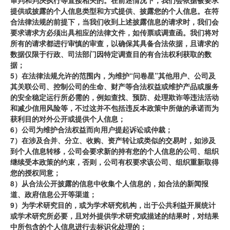
审判和判决执行等直接相关的。在前述情况下，我们会依据被要求
提供或披露的个人信息类型和方式提供、披露您的个人信息。在符
合法律法规的前提下，当我们收到上述披露信息的请求时，我们会
要求请求方必须出具相应的法律文件，如传票或调查函。我们将对
所有的请求都进行审慎的审查，以确保其具备合法依据，且请求的
数据仅限于行政、司法部门因特定调查目的有合法权利获取的数
据；
5）在法律法规允许的范围内，为维护“问卷星”其他用户、公司及
其关联公司、控制公司的生命、财产等合法权益或维护产品或服务
的安全稳定运行所必需的，例如查找、预防、处理欺诈等违法活动
和减少信用风险等，不过这并不包括违反本政策中所做的承诺而为
获利目的对外公开或提供个人信息；
6）公司为维护合法权益而向用户提起诉讼或仲裁；
7）在涉及合并、分立、收购、资产转让或类似的交易时，如涉及
到个人信息转移，公司会要求新的持有您的个人信息的公司、组织
继续受本政策的约束，否则，公司有权要求该公司、组织重新取得
您的授权同意；
8）从合法公开披露的信息中收集个人信息的，如合法的新闻报
道、政府信息公开等渠道；
9）为学术研究目的，或为学术研究机构，出于公共利益开展统计
或学术研究所必要，且对外提供学术研究或描述的结果时，对结果
中所包含的个人信息进行去标识化处理的；