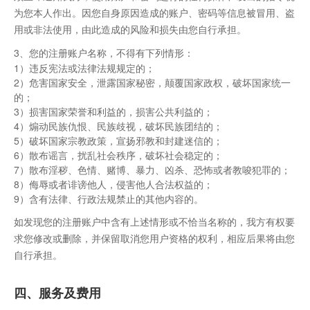
为您本人作出。因您自身原因造成的账户、密码等信息被冒用、盗
用或非法使用，由此造成的风险和损失由您自行承担。
3、您的注册账户名称，不得有下列情形：
1）违反宪法或法律法规规定的；
2）危害国家安全，泄露国家秘密，颠覆国家政权，破坏国家统一
的；
3）损害国家荣誉和利益的，损害公共利益的；
4）煽动民族仇恨、民族歧视，破坏民族团结的；
5）破坏国家宗教政策，宣扬邪教和封建迷信的；
6）散布谣言，扰乱社会秩序，破坏社会稳定的；
7）散布淫秽、色情、赌博、暴力、凶杀、恐怖或者教唆犯罪的；
8）侮辱或者诽谤他人，侵害他人合法权益的；
9）含有法律、行政法规禁止的其他内容的。
如发现您的注册账户中含有上述情形或不恰当名称的，我方有权要
求您修改或删除，并保留取消您用户资格的权利，相应后果将由您
自行承担。
四、服务及费用