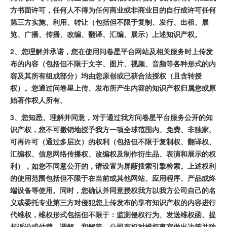
方书面许可，任何人不得为任何商业或非商业目的自行或许可任何
第三方实施、利用、转让（包括但不限于复制、发行、出租、展
览、广播、传播、改编、翻译、汇编、展示）上述知识产权。
2、您理解并承诺，您在使用问卷星平台网站及相关服务时上传发
布的内容（包括但不限于文字、图片、视频、音频等各种形式的内
容及其所有组成部分）均由您原创或已获合法授权（且含转授
权）。您通过问卷星上传、发布所产生内容的知识产权归属您或原
始著作权人所有。
3、您知悉、理解并同意，对于通过我方问卷星平台服务公开的知
识产权，您不可撤销地授予我方一项全球范围内、免费、非独家、
可再许可（通过多层次）的权利（包括但不限于复制权、翻译权、
汇编权、信息网络传播权、改编权及制作衍生品、表演和展示的权
利），如您不同意公开的，请设置为屏蔽搜索引擎检索。上述权利
的使用范围包括但不限于在当前或其他网站、应用程序、产品或终
端设备等使用。同时，您确认并同意授权我方以我方公司自己的名
义或委托专业第三方对侵犯您上传发布的享有知识产权的内容进行
代维权，维权形式包括但不限于：监测侵权行为、发送维权函、提
起诉讼或仲裁、调解、和解等，公司有权对维权事宜做出决策并独