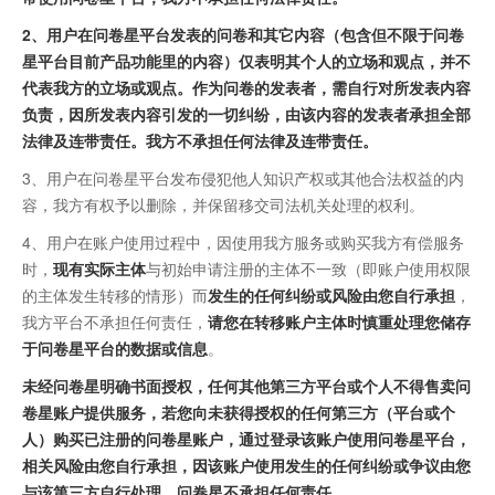
2、用户在问卷星平台发表的问卷和其它内容（包含但不限于问卷
星平台目前产品功能里的内容）仅表明其个人的立场和观点，并不
代表我方的立场或观点。作为问卷的发表者，需自行对所发表内容
负责，因所发表内容引发的一切纠纷，由该内容的发表者承担全部
法律及连带责任。我方不承担任何法律及连带责任。
3、用户在问卷星平台发布侵犯他人知识产权或其他合法权益的内
容，我方有权予以删除，并保留移交司法机关处理的权利。
4、用户在账户使用过程中，因使用我方服务或购买我方有偿服务
时，
现有实际主体
与初始申请注册的主体不一致（即账户使用权限
的主体发生转移的情形）而
发生的任何纠纷或风险由您自行承担
，
我方平台不承担任何责任，
请您在转移账户主体时慎重处理您储存
于问卷星平台的数据或信息
。
未经问卷星明确书面授权，任何其他第三方平台或个人不得售卖问
卷星账户提供服务，若您向未获得授权的任何第三方（平台或个
人）购买已注册的问卷星账户，通过登录该账户使用问卷星平台，
相关风险由您自行承担，因该账户使用发生的任何纠纷或争议由您
与该第三方自行处理，问卷星不承担任何责任。