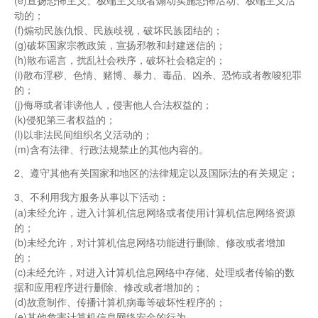
(e)宣扬恐怖主义、极端主义或者煽动实施恐怖活动、极端主义活
动的；
(f)煽动民族仇恨、民族歧视，破坏民族团结的；
(g)破坏国家宗教政策，宣扬邪教和封建迷信的；
(h)散布谣言，扰乱社会秩序，破坏社会稳定的；
(i)散布淫秽、色情、赌博、暴力、毒品、凶杀、恐怖或者教唆犯罪
的；
(j)侮辱或者诽谤他人，侵害他人合法权益的；
(k)侵犯第三者权益的；
(l)以非法民间组织名义活动的；
(m)含有法律、行政法规禁止的其他内容的。
2、遵守其他有关国家和地区的法律规定以及国际法的有关规定；
3、不利用我方服务从事以下活动：
(a)未经允许，进入计算机信息网络或者使用计算机信息网络资源
的；
(b)未经允许，对计算机信息网络功能进行删除、修改或者增加
的；
(c)未经允许，对进入计算机信息网络中存储、处理或者传输的数
据和应用程序进行删除、修改或者增加的；
(d)故意制作、传播计算机病毒等破坏性程序的；
(e)其他危害计算机信息网络安全的行为。