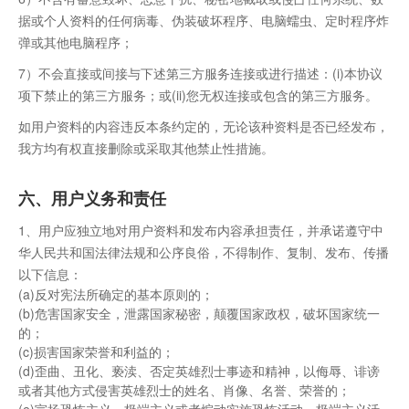
据或个人资料的任何病毒、伪装破坏程序、电脑蠕虫、定时程序炸
弹或其他电脑程序；
7）不会直接或间接与下述第三方服务连接或进行描述：(i)本协议
项下禁止的第三方服务；或(ii)您无权连接或包含的第三方服务。
如用户资料的内容违反本条约定的，无论该种资料是否已经发布，
我方均有权直接删除或采取其他禁止性措施。
六、用户义务和责任
1、用户应独立地对用户资料和发布内容承担责任，并承诺遵守中
华人民共和国法律法规和公序良俗，不得制作、复制、发布、传播
以下信息：
(a)反对宪法所确定的基本原则的；
(b)危害国家安全，泄露国家秘密，颠覆国家政权，破坏国家统一
的；
(c)损害国家荣誉和利益的；
(d)歪曲、丑化、亵渎、否定英雄烈士事迹和精神，以侮辱、诽谤
或者其他方式侵害英雄烈士的姓名、肖像、名誉、荣誉的；