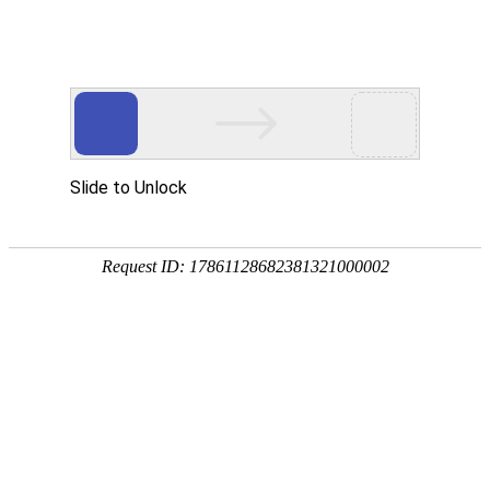
本协议仅供预览使用，如需正式协议请点击该链接
htt
问卷星企业标准
甲方：
******************
地址：
******************
电话：
******************
乙方：
******************
地址：
******************
电话：
******************
甲乙双方在平等互利基础上一致同意建立友好合作关系，根据《民
议。
一、服务内容及期限