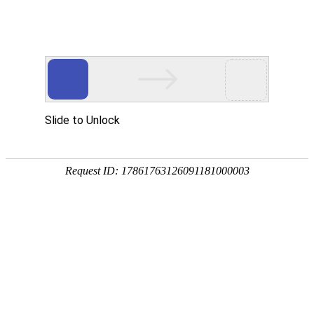
首页
应用展示
企业服务


伟德bitvictor模板
考试模板
详