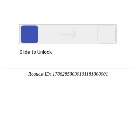
首页
应用展示
企业服务


最新公开问卷
武夷山职业学院医务室满意度问
高校大学生日常学习生活民族交
亲子定向赛参赛体验调查问卷
武夷山职业学院医务室服务满意
大学生睡眠质量调查问卷
有限空间安全规范及安全标志考