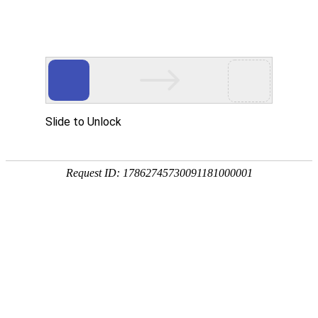
首页
应用展示
企业服务


问卷星
伟德bitvictor模板
思
思想政治工作调查问卷
这是一种用于了解员工或学生思想政治观念
结果，公司或学校可以更好地开展思想政治
响水县税务局干部职工思想政治工作