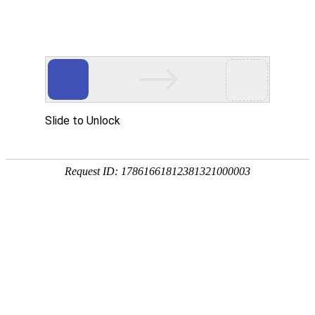
首页
应用展示
企业服务


问卷星
伟德bitvictor模板
环
环境保护调查问卷
这是一份针对环境保护的调查问卷，主要涉
行为等方面。通过这份问卷，可以更好地了
为政府和企业制定相应的环保政策和措施提
环境保护与日常行为习惯调查问卷