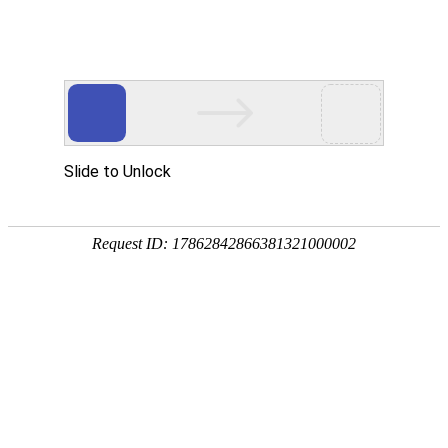
首页
应用展示
企业服务


问卷星
伟德bitvictor模板
关
关于学习动机的调查问
这是一份针对学生学习动机的调查问卷，旨
学习目的、学习方式、学习态度等。通过这
了解学生的学习需求和心理状态，从而更好
关于“内卷”与“躺平”：大学生学习动