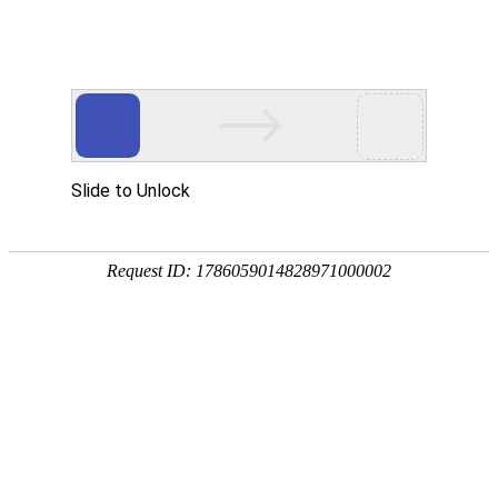
首页
应用展示
企业服务


问卷星
伟德bitvictor模板
中
中学生心理健康状况调
这是一份用于了解中学生心理健康状况和需
问题和压力来源、心理健康知识和认知、心
中学生心理健康状况调查问卷