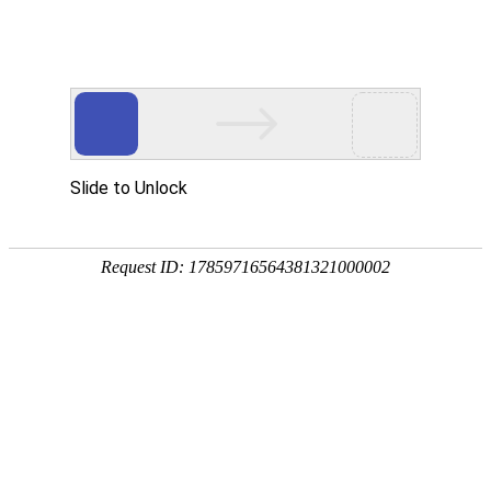
首页
应用展示
企业服务


问卷星
伟德bitvictor模板
售
售后调查问卷
这是一种收集消费者对购买产品或服务后的
业改进产品质量和售后服务，提高客户满意
李士产品售后产品及服务满意度调查