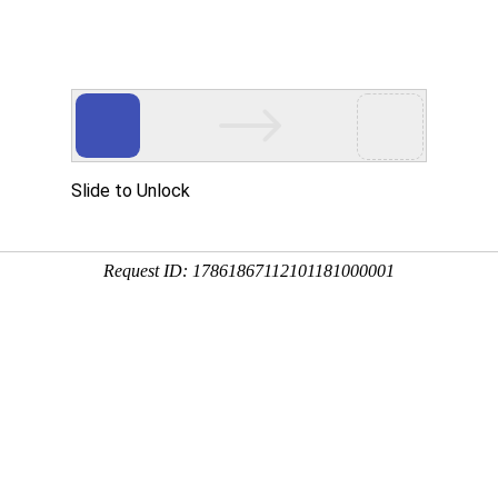
企业服务
样本服务
问卷模板
解决方案


板
社区环境调查
境的卫生、噪音、污染等信息，以便社区管理机
区环境管理政策和措施，提高社区居民的生活质
调查问卷
发布于