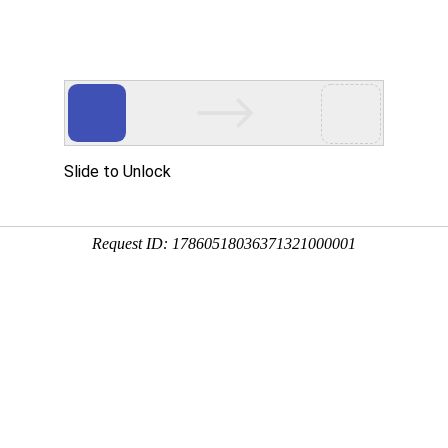
企业服务
样本服务
问卷模板
解决方案


板
留守儿童家庭状况调查
况调查
集留守儿童的家庭结构、家庭经济状况、家庭关
制定更加有效的家庭关爱政策和措施，促进留守