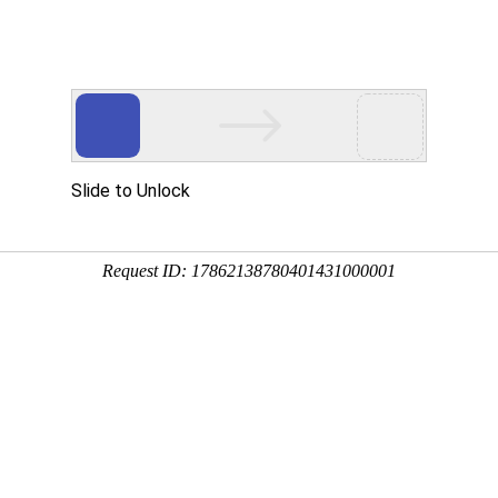
企业服务
样本服务
问卷模板
解决方案


板
老年人家庭状况调查
调查
老年人的家庭结构、家庭关系、家庭支持等信
加有效的老年人家庭关爱政策和措施，提高老年
卷
发布于