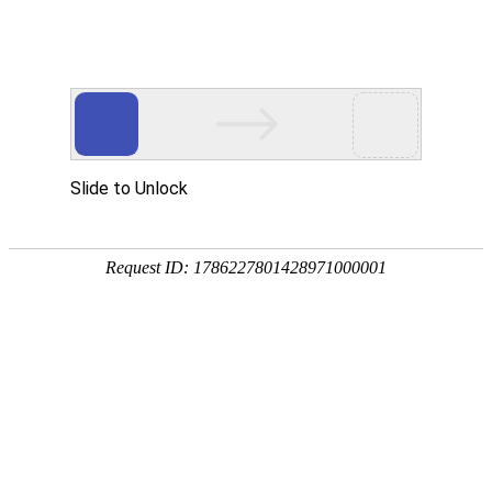
首页
应用展示
企业服务


问卷星
伟德bitvictor模板
品
品牌形象调查
品牌形象调查是用于了解消费者对于某个品
了解品牌形象的优劣势和改进方向，提高品
肥城桃区域品牌形象对消费者购买意愿影响伟