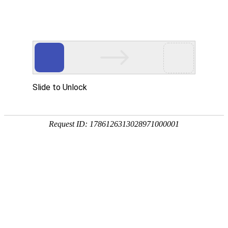
首页
应用展示
企业服务


问卷星
伟德bitvictor模板
产
产品售后服务调查
产品售后服务调查是用于了解消费者对于某
议，以帮助企业改进售后服务质量，提高客
李士护肤品（防晒/面膜/芦荟胶）产