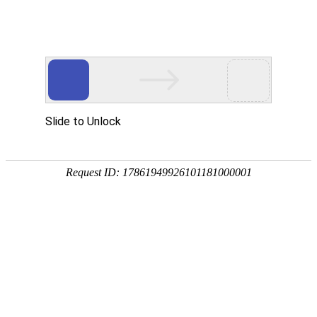
首页
应用展示
企业服务


问卷星
伟德bitvictor模板
薪
薪酬满意度调查问卷
薪酬待遇是员工普遍关注的问题，也是企业
员工薪酬满意度调查来调整薪酬福利政策成
企业基层员工薪酬的公平性和满意度