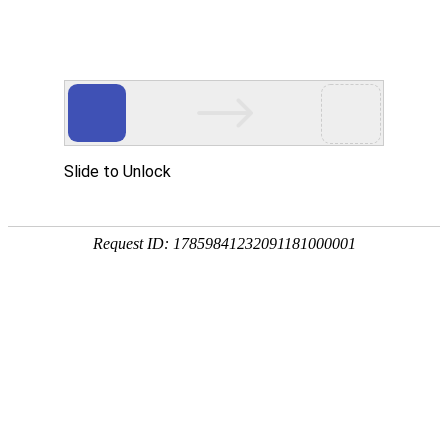
首页
应用展示
企业服务


问卷星
伟德bitvictor模板
校
校园欺凌调查问卷
校园欺凌是一个非常不合理却又普遍存在的
情况，才能从根本上改善此现象
校园欺凌调查问卷（家长卷）