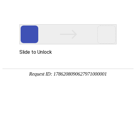
首页
应用展示
企业服务


问卷星
伟德bitvictor模板
大
大学生生活费调查
不同的学生有不同的家庭背景，因为各自家
而异，这一现象一直是很多人都非常感兴趣
大学生生活费支出构成与影响因素调