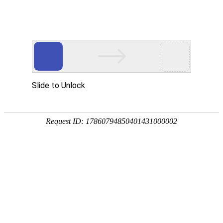
首页
应用展示
企业服务


问卷星
在线考试模板
培训
培训考试
如何确保花费大精力进行的培训达到了相应
星整理了相关考试模板，可供借鉴
河南-“赢”销赋能-商业赋能培训考试试