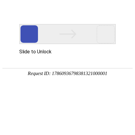
帮助文档问题反馈
非常抱歉，本篇帮助文档没有能帮到您，如果方便，请
您提供改进建议，我们会持续完善帮助文档。
另外，如果有问题需要咨询客服，请
点击这里
提交申请
协助，专业客服将回复您的咨询。
*
1.您对该篇帮助文档有何改进建议？
2.您可以通过上传截图来更好的说明您的 建议？

选择文件
( 不超过4M )