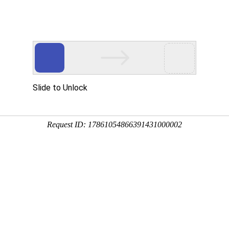
企业服务
样本服务
问卷模板
解决方案


企业标准版服务
想您所想，不止于功能