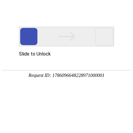


首页
应用展示
企业服务
客服中心
客服服务时间：
在线客
08:30-12:00
企业服务
在
12:00-14:00（值班）
样本服务（付
14:00-18:00
18:00-21:00（值班）
内容安全服务时间：
07:00-00:00（工作日）
申请协
08:00-00:00（节假日）