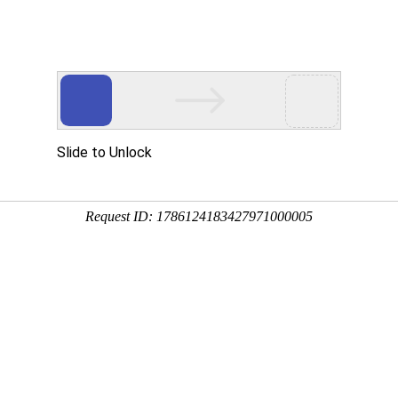
企业服务
样本服务
问卷模板
解决方案


About Us
里程碑
下问卷星，是集“在线伟德bitvictor、考试、360度评估、
年上线至今，用户累计发布超过3.67亿份问卷，累计回收超过27
有率超过60%，已逐步成长为“问卷调研行业独角兽”。
评“湖南省互联网企业综合实力30强”，同时获得信息安全三级
企业；其中，我们的用户已覆盖国内90%以上的高校和科研院所、1
国企及各行业多领域知名企业。