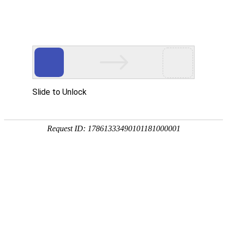


首页
应用展示
企业服务
帮助中心
>
下载调查报告
相关文档：1、
查看原始答卷详情
2
回收答卷之后，系统会自动进行分析
1、默认调查报告
2、自定义分析的调查报告