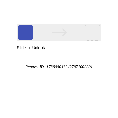


企业服务
样本服务
问卷模板
解决方案
自定义链接参数A
什么是自定义链接
自定义链接是指：可以在普通问卷链接的基础上添加参数，将参数
据。
例如：您有自己的用户系统，在为用户配置问卷参与链接时，可以
态，回传作答状态及数据。
如果想做全局的配置，开发一次每个问卷都可以携带共同的一组参