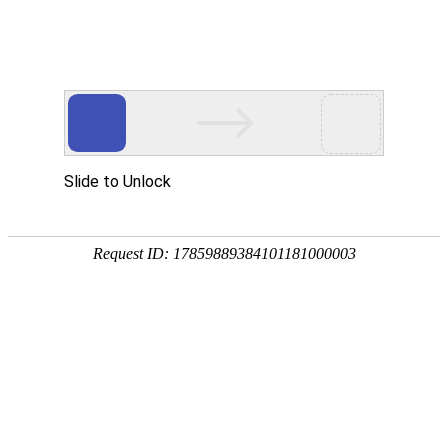


首页
应用展示
企业服务
帮助中心
使用流程
功能介
视频演示
AI交互
设计问卷
设计问卷
图片进行
回收答卷
新手入门
功能使
统计分析
回收答卷
题型说明
使用限制
旗舰版