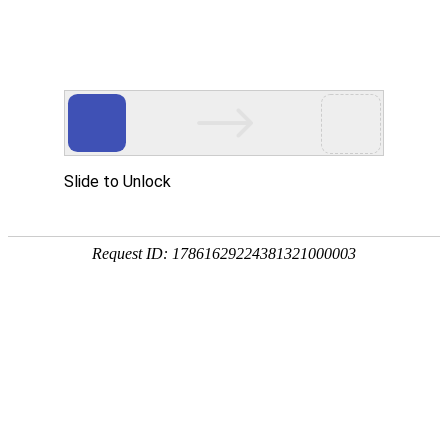


首页
应用展示
企业服务
帮助中心
使用流程
基本介
视频演示
对于专业
设计问卷
设计问卷
呢？执行
回收答卷
一工作。
新手入门
统计分析
回收答卷
问卷模
题型说明
旗舰版