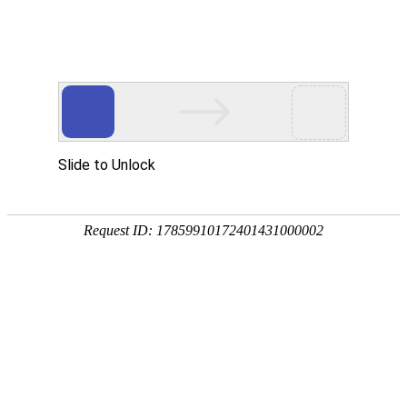


首页
应用展示
企业服务
帮助中心
使用流程
相关文档
视频演示
设计电
设计问卷
设计问卷
设置入口
回收答卷
新手入门
统计分析
题型说明
旗舰版